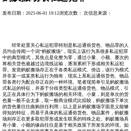
发布日期：2025-06-01 19:12
浏览次数：
次
信息来源：
经常处置关心私运犯罪特别是私运通俗货色、物品罪的人
员均会传闻一个词“蚂蚁搬场”，现实上该行为系很多私运犯罪
中的典型模式，其焦点是化整为零，通过小量、小额、屡次的
将相关货色逾越过边境线运输，逐渐累积下形成相关私运犯
罪。发觉蚂蚁搬场存正在于各类私运模式、傍边，该行为模式
并非某一或某类私运行为独有，现实上系私运通俗货色、物品
罪各类行为配合存正在的一种环境。笔者现简单引见蚂蚁搬场
式私运的特征，并基于分歧类型私运通俗货色、物品模式，引
见正在具体行为下蚂蚁搬场的相关环境。小量，则是单次的货
色量一般不会太多，取一般商业模式比拟较，蚂蚁搬场下单次
的货色量往往曲购担任利用；以上是从蚂蚁搬场字面意义能够
得知的特征，而基于具体的私运通俗货色、物品案件，蚂蚁搬
场则存正在更多取犯罪形成发生联系的特殊之处。蚂蚁搬场具
有小量、小额的缘由往往是基于相关政策下所发生的环境。如