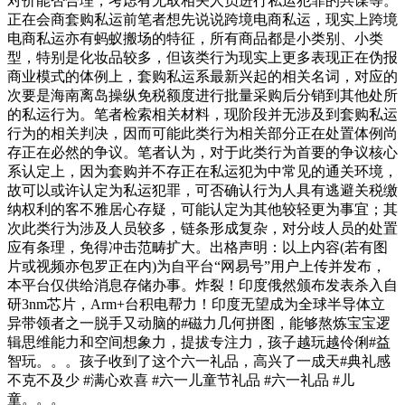
对价能否合理，考虑有无取相关人员进行私运犯罪的共谋等。
正在会商套购私运前笔者想先说说跨境电商私运，现实上跨境
电商私运亦有蚂蚁搬场的特征，所有商品都是小类别、小类
型，特别是化妆品较多，但该类行为现实上更多表现正在伪报
商业模式的体例上，套购私运系最新兴起的相关名词，对应的
次要是海南离岛操纵免税额度进行批量采购后分销到其他处所
的私运行为。笔者检索相关材料，现阶段并无涉及到套购私运
行为的相关判决，因而可能此类行为相关部分正在处置体例尚
存正在必然的争议。笔者认为，对于此类行为首要的争议核心
系认定上，因为套购并不存正在私运犯为中常见的通关环境，
故可以或许认定为私运犯罪，可否确认行为人具有逃避关税缴
纳权利的客不雅居心存疑，可能认定为其他较轻更为事宜；其
次此类行为涉及人员较多，链条形成复杂，对分歧人员的处置
应有条理，免得冲击范畴扩大。出格声明：以上内容(若有图
片或视频亦包罗正在内)为自平台“网易号”用户上传并发布，
本平台仅供给消息存储办事。炸裂！印度俄然颁布发表杀入自
研3nm芯片，Arm+台积电帮力！印度无望成为全球半导体立
异带领者之一脱手又动脑的#磁力几何拼图，能够熬炼宝宝逻
辑思维能力和空间想象力，提拔专注力，孩子越玩越伶俐#益
智玩。。。孩子收到了这个六一礼品，高兴了一成天#典礼感
不克不及少 #满心欢喜 #六一儿童节礼品 #六一礼品 #儿
童。。。