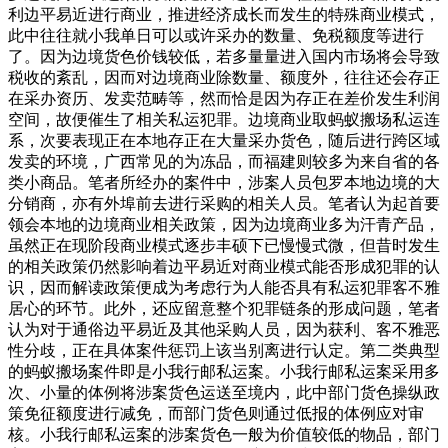
利边平易近进行商业，推进经济成长而发生的特殊商业模式，
此中往往就小我单日可以或许采办的数量、免税额度等进行
了。因为边境货色价钱较低，若多量量进入国内市场将会导致
税收的紊乱，因而对边境商业除数量、额度外，往往还会存正
在采办资历、发卖范畴等，然而恰是因为存正在差价发生利润
空间，故便催生了相关私运犯罪。边境商业取蚂蚁搬场私运连
系，次要表现正在本地存正在大量采办货色，随后进行跨区域
发卖的环境，广西常见的为冻品，而福建则较多为来自省的各
类小商品。笔者所经办的案件中，涉案人员包罗本地边境的大
分销商，亦有外埠前去进行采购的相关人员。笔者认为起首要
领会本地的边境商业相关政策，因为边境商业多为汗青产品，
虽然正在现阶段商业模式逐步丰硕下已慢慢式微，但昔时发生
的相关政策仍然影响着边平易近对商业模式能否形成犯罪的认
识，因而解读政策便成为考虑行为人能否具有私运犯罪客不雅
居心的环节。此外，还应留意整个犯罪链条的形成问题，笔者
认为对于通俗边平易近及其他采购人员，因为获利、客不雅恶
性分歧，正在具体案件惩罚上该当别离进行认定。第二类典型
的蚂蚁搬场案件即是小我行邮私运案。小我行邮私运案采用多
次、小量的体例将涉案货色运送至境内，此中部门货色操纵政
策免征额度进行减免，而部门货色则通过低报的体例应对审
核。小我行邮私运案的涉案货色一般为价值较低的物品，部门