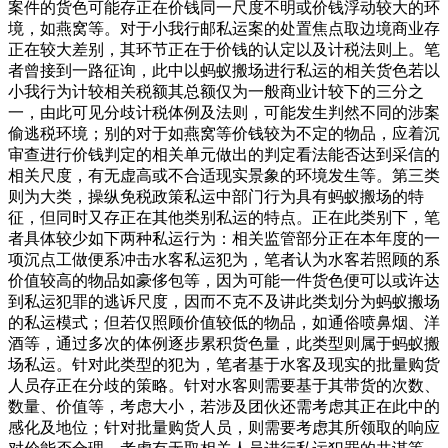
案件的货色可能存正在价钱同一尺度不明或价钱浮动较大的环
境，如燕窝等。对于小我行邮私运案的处置焦点取边境商业存
正在较大差别，其环节正在于价钱的认定以及计税法则上。笔
者曾接到一路征询，此中以蚂蚁搬场进行私运的相关货色若以
小我行为计较相关税额其总额仅为一般商业计较下的三分之
一，由此可见分歧计税体例及法则，可能发生判然不同的涉案
偷逃税环境；别的对于如燕窝等价钱较为不定的物品，应着沉
审查进行价钱判定的相关单元做出的判定看法能否达到采信的
相关尺度，有无虚高或不合适现实景象的环境发生等。第三类
则为大类，操纵免税政策私运中部门行为具有蚂蚁搬场的特
征，但同时又存正在其他类别私运的特点。正在此类别下，笔
者具体较少如下两种私运行为：相关监管部分正在本年度的一
项沉点工做便系冲击水客私运犯为，笔者认为水客若照顾的系
价值较高的物品如豪侈包等，因为可能一件货色便可以或许达
到私运犯罪的逃诉尺度，因而不克不及讲此类划分为蚂蚁搬场
的私运模式；但若仅照顾价值较低的物品，如通俗喷鼻烟、洋
酒等，通过多次的体例逐步累积货色量，此类型则属于蚂蚁搬
场私运。针对此类型的犯为，笔者基于水客及现实的批量购货
人员存正在分歧的策略。针对水客则需要基于其带货的次数、
数量、价值等，考虑大小，若涉及团伙还需考虑其正在此中的
感化及地位；针对批量购货人员，则需要考虑其所领取的响应