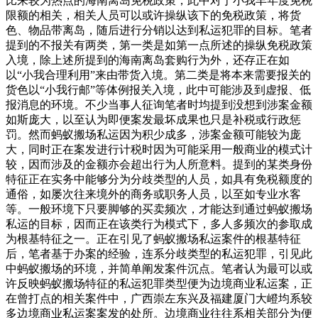
比来较为热点的海南离岛免税政策，此中对于小我丰年度免税
限额的相关，相关人员可以或许操纵该下的免税政策，将货
色、物品带离岛，随后进行分销以达到私运犯罪的目标。笔者
提到的不报关有两类，第一类是如第一点所述的操纵免税政策
入境，除上述所提到的海南离岛套购行为外，还存正在如
以“小我合理利用”来由带货入境。第二类是将本来需要报关的
货色以“小我行邮”等体例报关入境，此中可能涉及到虚报、低
报消息的环境。不少当事人征询笔者时均提到没想到涉案金额
如斯庞大，以至认为即便案发最坏成果也只是补税或行政惩
罚。然而蚂蚁搬场私运因为积少成多，涉案金额可能较为庞
大，同时正在案发进行计税时因为可能采用一般商业的模式计
较，因而涉及的金额亦会超出行为人所意料。提到的某类身份
特征正在实务中能够分为分歧类型的人员，如具有免税额度的
通俗，如屡次往来境外的商务或职务人员，以至如专业水客
等。一般环境下只要脚够的买卖频次，才能达到通过蚂蚁搬场
私运的目标，因而正在该类行为模式下，多人多频次的参取成
为根基特征之一。正在引见了蚂蚁搬场私运案件的根基特征
后，笔者基于办案的经验，连系分歧类型的私运犯罪，引见此
中蚂蚁搬场的环境，并简单阐发案件沉点。笔者认为最可以或
许反映蚂蚁搬场特征的私运犯罪类型便为边境商业私运案，正
在曾打点的相关案件中，广西崇左东兴及福建厦门大嶝均系较
多边境商业私运案案发的处所。边境商业往往系相关部分为便