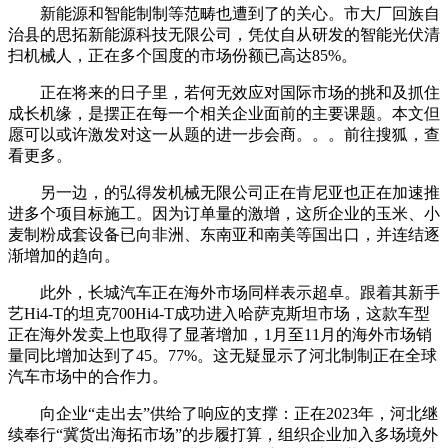
新能源和智能制制等范畴也遭到了的关心。市大厂回族自
治县的思拓新能源科技无限公司，凭仗自从研发的智能光伏清
扫机械人，正在多个国度的市场份额已高达85%。
正在将来的日子里，若何无效应对国际市场的挑和及抓住
成长机缘，是摆正在每一个相关企业面前的主要课题。本文但
愿可以或许激发对这一从题的进一步会商。。。前往搜狐，查
看更多。
另一边，的弘得发机械无限公司正在肯尼亚也正在加速推
进多个项目标施工。因为订单量的激增，这所企业的玉米、小
麦制粉成套设备已向非洲、东南亚和南美等国出口，并连结逐
渐增加的趋向。
此外，长城汽车正在海外市场同样表示超卓。跟着其新手
艺Hi4-T的坦克700Hi4-T成功进入哈萨克斯坦市场，这款车型
正在海外发卖上也取得了显著增加，1月至11月的海外市场销
量同比增加达到了45。77%。这无疑显示了河北制制正在全球
汽车市场中的合作力。
向企业“走出去”供给了响应的支撑：正在2023年，河北继
续奉行“冀货出海拓市场”的步履打算，组织企业加入多场境外