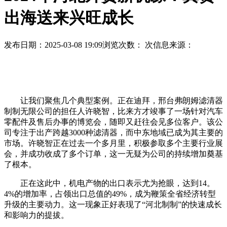
出海送来兴旺成长
发布日期：2025-03-08 19:09
浏览次数：
次
信息来源：
让我们聚焦几个典型案例。正在迪拜，邢台弗朗姆滤清器
制制无限公司的担任人许晓智，比来方才竣事了一场针对汽车
零配件及售后办事的博览会，随即又赶往会见多位客户。该公
司专注于出产跨越3000种滤清器，而中东地域已成为其主要的
市场。许晓智正在过去一个多月里，积极参取多个主要行业展
会，并成功收成了多个订单，这一无疑为公司的持续增加奠基
了根本。
正在这此中，机电产物的出口表示尤为抢眼，达到14。
4%的增加率，占领出口总值的49%，成为鞭策全省经济转型
升级的主要动力。这一现象正好表现了“河北制制”的快速成长
和影响力的提拔。