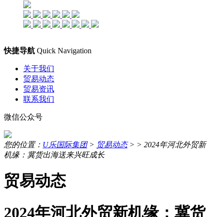
快捷导航
Quick Navigation
关于我们
贸易动态
贸易资讯
联系我们
微信公众号
您的位置：
U乐国际集团
>
贸易动态
> >
2024年河北外贸新
机缘：冀货出海送来兴旺成长
贸易动态
2024年河北外贸新机缘：冀货