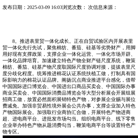
发布日期：2025-03-09 16:03
浏览次数：
次
信息来源：
8。推进表里贸一体化成长。正在自贸试验区内开展表里
贸一体化先行先试，聚焦棉纺、番茄、硅基等劣势财产，用脚
用好现有支撑政策，支撑企业一体化运营、一体化市场开辟、
一体化品牌培育。加速建立特色产物全财产链尺度系统，鞭策
棉纺、番茄、硅基产物尺度取国际尺度协调对接，提拔表里尺
度分歧化程度。统筹推进棉花认证系统扶植工做，打制具有国
际影响力的棉花认证品牌。阐扬沉点商业推进平台感化，借帮
中国国际进口博览会、中国进出口商品买卖会、中国国际办事
商业买卖会、中国国际消费品博览会等大型分析展会开展组展
招商工做，放置必然面积展销特色产物，对参展企业赐与展位
费减免。加强非贸易性境外展会公共办事，支撑企业加入特色
产物国际展会。加强取行业商协汇合做，开展特色产物进商
超、进电商平台、进批发市场勾当。组织电商平台、线下零售
企业举办特色产物从题消费勾当，鞭策电商平台等设置特色产
物专区。