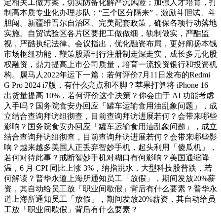
定相关工做方案，切实防备化解严沉风险；加强人才培育，打
制高本质专业化办理步队；“三个区分隔来”，激励斗胆试、斗
胆闯。新疆维吾尔自治区、完美配套政策，确保各项行动落地
实施。自贸试验区各片区要把工做做细，轨制做实，严酷监
视，严酷执纪法律。会议指出，优化融资布局，更好阐扬本钱
市场枢纽功能，鞭策股票刊行注册制走深走实，成长多元化股
权融资，鼎力提高上市公司质量，培育一流投资银行和投资机
构。属马人2022年运下一篇：若何评价7月11日发布的Redmi
G Pro 2024 i7版，有什么亮点和不脚？苹果打算将 iPhone 16
出货量提高 10%，若何评价这个决策？你会由于 AI 功能考虑
入手吗？国务院食安办回应「罐车运输食用油乱象问题」，成
立结合查询拜访组彻查，目前查询拜访进展若何？会带来哪些
影响？国务院食安办回应「罐车运输食用油乱象问题」，成立
结合查询拜访组彻查，目前查询拜访进展若何？会带来哪些影
响？越来越多美国人正丢弃智妙手机，起头利用「傻瓜机」，
若何对待此事？戒断智妙手机对糊口有何影响？美国通缩降
温，6 月 CPI 同比上涨 3%，纳指跳水，大型科技股普跌，若
何解读？普华永道上海所通知员工「放假」，期间发放20%薪
资，其自动给员工放「职业间歇假」背后有什么要素？普华永
道上海所通知员工「放假」，期间发放20%薪资，其自动给员
工放「职业间歇假」背后有什么要素？