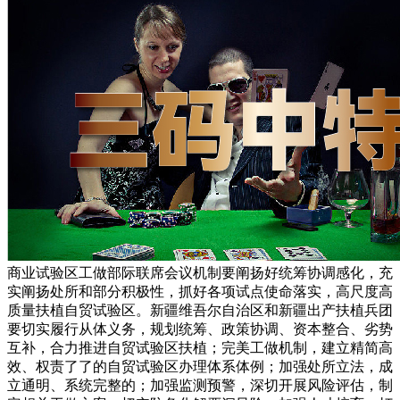
商业试验区工做部际联席会议机制要阐扬好统筹协调感化，充
实阐扬处所和部分积极性，抓好各项试点使命落实，高尺度高
质量扶植自贸试验区。新疆维吾尔自治区和新疆出产扶植兵团
要切实履行从体义务，规划统筹、政策协调、资本整合、劣势
互补，合力推进自贸试验区扶植；完美工做机制，建立精简高
效、权责了了的自贸试验区办理体系体例；加强处所立法，成
立通明、系统完整的；加强监测预警，深切开展风险评估，制