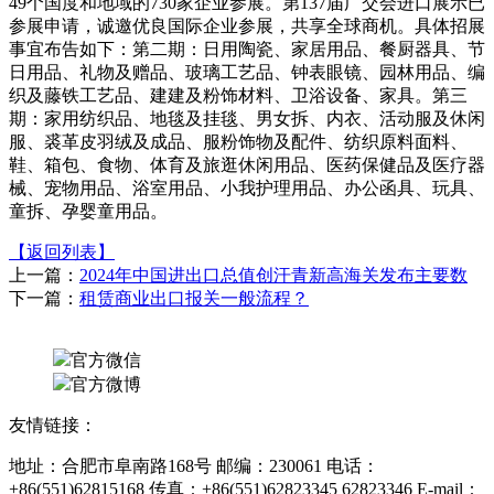
49个国度和地域的730家企业参展。第137届广交会进口展示已
参展申请，诚邀优良国际企业参展，共享全球商机。具体招展
事宜布告如下：第二期：日用陶瓷、家居用品、餐厨器具、节
日用品、礼物及赠品、玻璃工艺品、钟表眼镜、园林用品、编
织及藤铁工艺品、建建及粉饰材料、卫浴设备、家具。第三
期：家用纺织品、地毯及挂毯、男女拆、内衣、活动服及休闲
服、裘革皮羽绒及成品、服粉饰物及配件、纺织原料面料、
鞋、箱包、食物、体育及旅逛休闲用品、医药保健品及医疗器
械、宠物用品、浴室用品、小我护理用品、办公函具、玩具、
童拆、孕婴童用品。
【返回列表】
上一篇：
2024年中国进出口总值创汗青新高海关发布主要数
下一篇：
租赁商业出口报关一般流程？
官方微信
官方微博
友情链接：
地址：合肥市阜南路168号 邮编：230061 电话：
+86(551)62815168 传真：+86(551)62823345 62823346 E-mail：