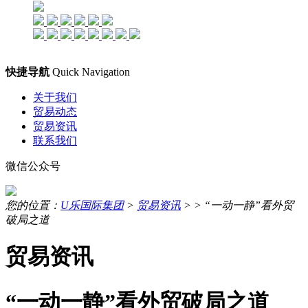
快捷导航
Quick Navigation
关于我们
贸易动态
贸易资讯
联系我们
微信公众号
您的位置：
U乐国际集团
>
贸易资讯
> >
“一动一静”看外贸
破局之道
贸易资讯
“一动一静”看外贸破局之道