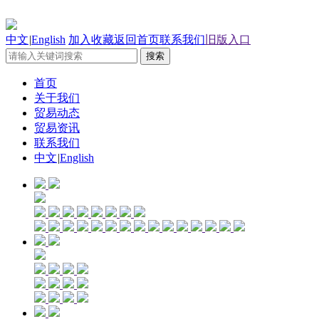
中文
|
English
加入收藏
返回首页
联系我们
旧版入口
首页
关于我们
贸易动态
贸易资讯
联系我们
中文
|
English