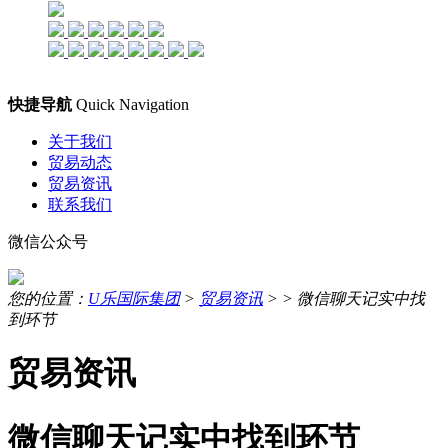
快捷导航
Quick Navigation
关于我们
贸易动态
贸易资讯
联系我们
微信公众号
您的位置：
U乐国际集团
>
贸易资讯
> >
微信聊天记实中找
到环节
贸易资讯
微信聊天记实中找到环节