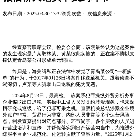
发布日期：2025-03-30 13:32
浏览次数：
次
信息来源：
经查察官联席会议、检委会会商，该院最终认为这起案件
的发生现实是卢某取林某、黄某彼此实施的，正在案不脚以支
撑认定青岛某公司形成单元犯罪。
终归是，海关缉私正在法律中发觉了青岛某公司“一柜多
单”的行为，于2017年9月26日将案件移送至机关。跟着侦查不
竭深切，卢某等人骗取出口退税的犯为无遗。
2024年8月23日，最高检、“该案系犯罪操纵外贸分析办事
企业骗取出口退税，实操中工做人员发觉纷歧般现象，也未深
切研究或逐级，给了犯罪可乘之机。查察机关总结涉案企业境
外账户非常、贸易行为非常、内部人员非常等多个运营风险
点，制发查察提出对沉点部分、环节岗亭、多个层级的人员进
行营业培训和宣传，并督促落实到出产运营勾当中，为推进外
综服平台企业规范化、化运转贡献了查察力量。”2025年1月2