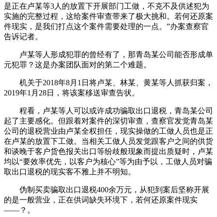
是正在卢某等3人的放置下开展部门工做，不克不及供述犯为
实施的完整过程，这给案件审查带来了极大挑和。若何还原案
件现实，是我们打点这个案件需要处理的一点。”办案查察官
告诉记者。
卢某等人形成犯罪的曾经有了，那青岛某公司能否形成单
元犯罪？这是办案团队面对的第二个难题。
机关于2018年8月1日将卢某、林某、黄某等人抓获归案，
2019年1月28日，将该案移送审查告状。
程看，卢某等人可以或许成功骗取出口退税，青岛某公司
起了主要感化。但跟着对案件的深切审查，查察官发觉青岛某
公司的退税营业由卢某全权担任，现实操做的工做人员也是正
在卢某的放置下工做。当相关工做人员发觉跟客户之间的供货
和谈晚于客户货色报关出口等纷歧般现象而提出质疑时，卢某
均以“要效率优先，以客户为核心”等为由予以，工做人员对骗
取出口退税的现实客不雅上并不明知。
伪制买卖骗取出口退税400余万元，从犯到案后坚称开展
的是一般营业，正在供词缺失环境下，若何还原案件现实
——？。