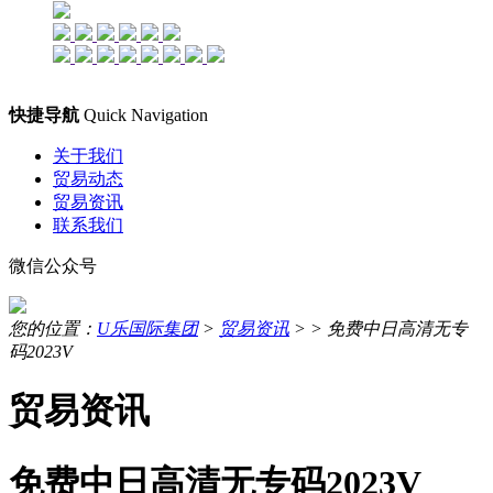
快捷导航
Quick Navigation
关于我们
贸易动态
贸易资讯
联系我们
微信公众号
您的位置：
U乐国际集团
>
贸易资讯
> >
免费中日高清无专
码2023V
贸易资讯
免费中日高清无专码2023V